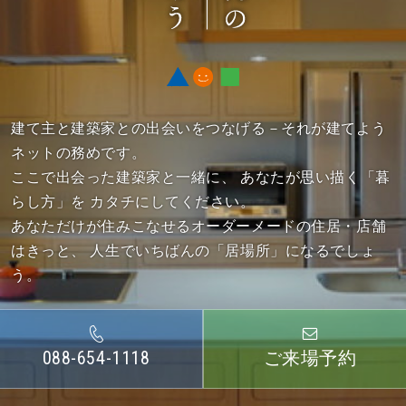
建て主と建築家との出会いをつなげる－それが建てよう
ネットの務めです。
ここで出会った建築家と一緒に、
あなたが思い描く「暮
らし方」を カタチにしてください。
あなただけが住みこなせるオーダーメードの住居・店舗
はきっと、
人生でいちばんの「居場所」になるでしょ
う。
088-654-1118
ご来場予約