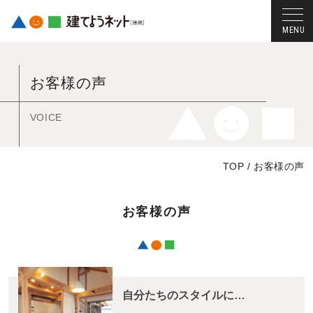
コ
ン
お客様の声
テ
ン
ツ
VOICE
へ
ス
TOP
/
お客様の声
キ
ッ
プ
お客様の声
す
る
自分たちのスタイルに…