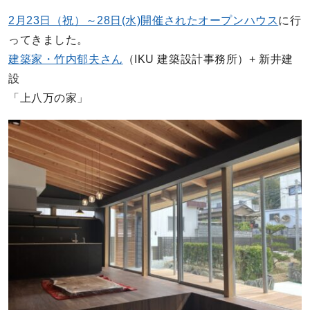
2月23日（祝）～28日(水)開催されたオープンハウス
に行
ってきました。
建築家・竹内郁夫さん
（IKU 建築設計事務所）+ 新井建
設
「上八万の家」