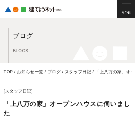
コ
ン
ブログ
テ
ン
ツ
BLOGS
へ
ス
TOP
/
お知らせ一覧
/
ブログ
/
スタッフ日記
/
「上八万の家」オー
キ
ッ
プ
[
スタッフ日記
]
す
る
「上八万の家」オープンハウスに伺いまし
た