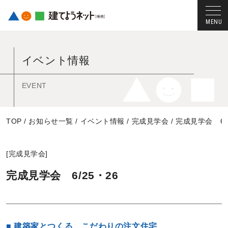
コ
ン
イベント情報
テ
ン
ツ
EVENT
へ
ス
TOP
/
お知らせ一覧
/
イベント情報
/
完成見学会
/
完成見学会 6/
キ
ッ
プ
[
完成見学会
]
す
る
完成見学会 6/25・26
■ 建築家とつくる、こだわりの注文住宅