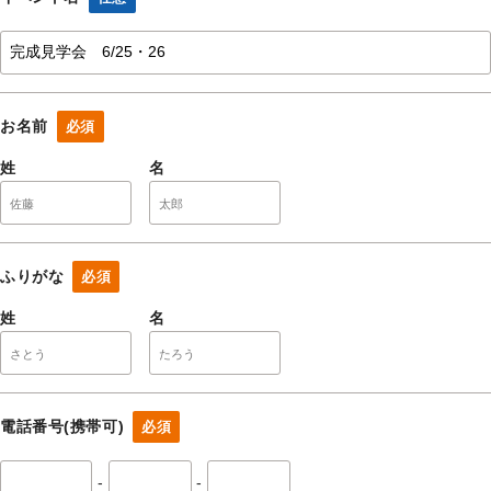
お名前
必須
姓
名
ふりがな
必須
姓
名
電話番号(携帯可)
必須
-
-