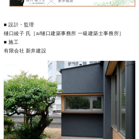
■ 設計・監理
樋口綾子 氏［a/樋口建築事務所 一級建築士事務所］
■ 施工
有限会社 新井建設