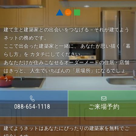
建て主と建築家との出会いをつなげる－それが建てよう
ネットの務めです。
ここで出会った建築家と一緒に、
あなたが思い描く「暮
らし方」を カタチにしてください。
あなただけが住みこなせるオーダーメードの住居・店舗
はきっと、
人生でいちばんの「居場所」になるでしょ
う。
088-654-1118
ご来場予約
建てようネットはあなたにぴったりの建築家を無料でご