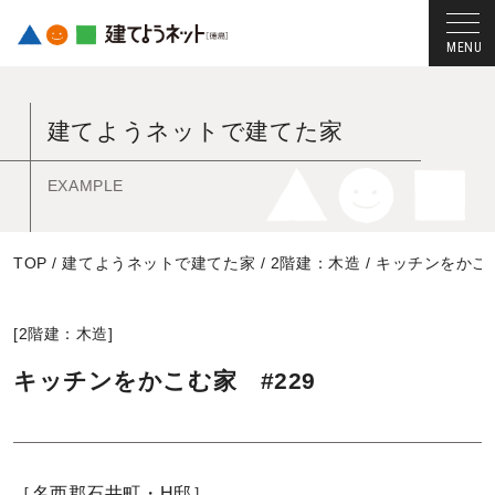
コ
ン
建てようネットで建てた家
テ
ン
ツ
EXAMPLE
へ
ス
TOP
/
建てようネットで建てた家
/
2階建：木造
/
キッチンをかこむ
キ
ッ
プ
[
2階建：木造
]
す
る
キッチンをかこむ家 #229
［名西郡石井町・H邸］