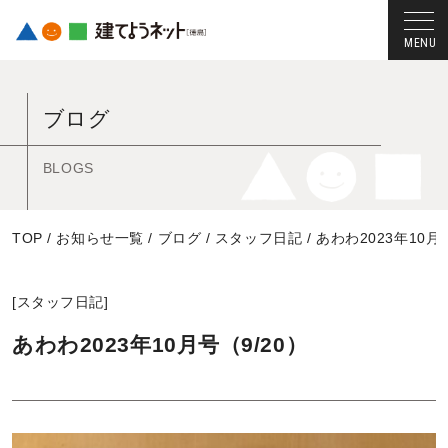
コ
ン
ブログ
テ
ン
ツ
BLOGS
へ
ス
TOP
/
お知らせ一覧
/
ブログ
/
スタッフ日記
/
あわわ2023年10月
キ
ッ
プ
[
スタッフ日記
]
す
る
あわわ2023年10月号（9/20）