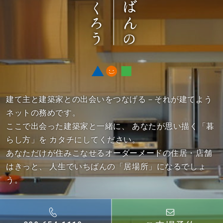
建て主と建築家との出会いをつなげる－それが建てよう
ネットの務めです。
ここで出会った建築家と一緒に、
あなたが思い描く「暮
らし方」を カタチにしてください。
あなただけが住みこなせるオーダーメードの住居・店舗
はきっと、
人生でいちばんの「居場所」になるでしょ
う。