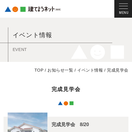
コ
ン
イベント情報
テ
ン
ツ
EVENT
へ
ス
TOP
/
お知らせ一覧
/
イベント情報
/
完成見学会
キ
ッ
プ
完成見学会
す
る
完成見学会 8/20