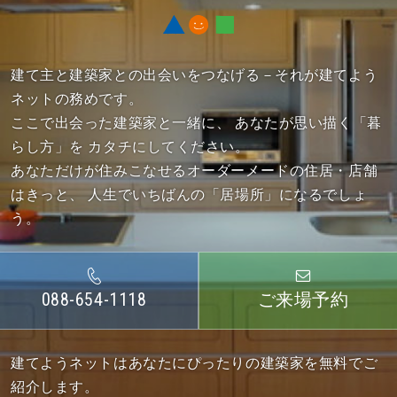
建て主と建築家との出会いをつなげる－それが建てよう
ネットの務めです。
ここで出会った建築家と一緒に、
あなたが思い描く「暮
らし方」を カタチにしてください。
あなただけが住みこなせるオーダーメードの住居・店舗
はきっと、
人生でいちばんの「居場所」になるでしょ
う。
088-654-1118
ご来場予約
建てようネットはあなたにぴったりの建築家を無料でご
紹介します。