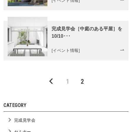
[
イベント情報
]
完成見学会［中庭のある平屋］を
10/10･･･
[
イベント情報
]
Page
Page
1
2
CATEGORY
完成見学会
セミナー