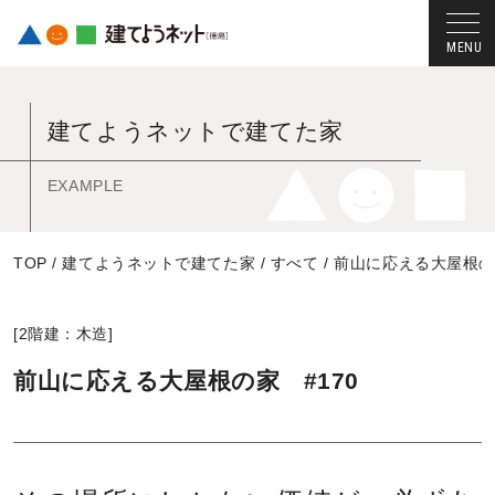
コ
ン
建てようネットで建てた家
テ
ン
ツ
EXAMPLE
へ
ス
TOP
/
建てようネットで建てた家
/
すべて
/
前山に応える大屋根の家
キ
ッ
プ
[
2階建：木造
]
す
る
前山に応える大屋根の家 #170