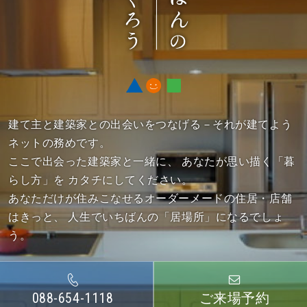
建て主と建築家との出会いをつなげる－それが建てよう
ネットの務めです。
ここで出会った建築家と一緒に、
あなたが思い描く「暮
らし方」を カタチにしてください。
あなただけが住みこなせるオーダーメードの住居・店舗
はきっと、
人生でいちばんの「居場所」になるでしょ
う。
088-654-1118
ご来場予約