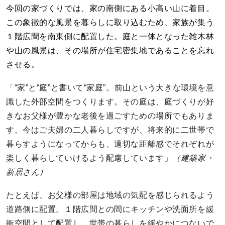
今回の家づくりでは、家の南側にある小高い山に着目。
この象徴的な風景を暮らしに取り込むため、家族が集う
１階広間を南東側に配置した。庭と一体となった雑木林
や山の風景は、その場所が住宅密集地であることを忘れ
させる。
「“家”と“庭”と書いて“家庭”。前山という大きな環境を意
識した外部空間をつくります。その庭は、庭づくりが好
きなお父様が豊かな老後を過ごすための場所でもありま
す。今はご夫婦の二人暮らしですが、将来的に二世帯で
暮らすようになってからも、適切な距離感でそれぞれが
楽しく暮らしていけるよう配慮しています」
（建築家・
新居さん）
たとえば、お父様の部屋は地域の気配を感じられるよう
道路側に配置。１階広間との間にキッチンや洗面所を緩
衝空間として配置し、世帯の暮らしを緩やかにつないで